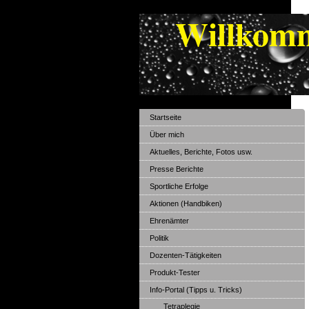
Willko
Jürg
Startseite
Über mich
Aktuelles, Berichte, Fotos usw.
Presse Berichte
Sportliche Erfolge
Aktionen (Handbiken)
Ehrenämter
Politik
Dozenten-Tätigkeiten
Produkt-Tester
Info-Portal (Tipps u. Tricks)
Tetraplegie