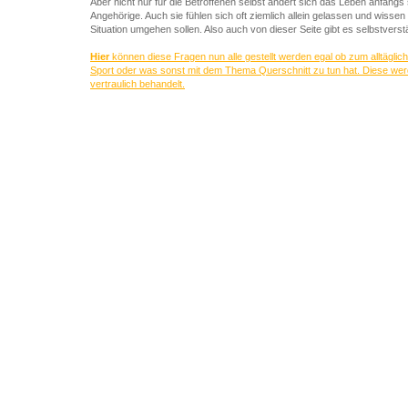
Aber nicht nur für die Betroffenen selbst ändert sich das Leben anfangs
Angehörige. Auch sie fühlen sich oft ziemlich allein gelassen und wissen 
Situation umgehen sollen. Also auch von dieser Seite gibt es selbstverst
Hier
können diese Fragen nun alle gestellt werden egal ob zum alltäglic
Sport oder was sonst mit dem Thema Querschnitt zu tun hat. Diese wer
vertraulich behandelt.