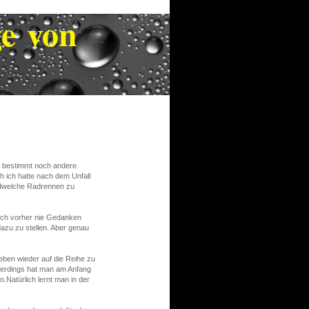
epage von
en bestimmt noch andere
ich hatte nach dem Unfall
endwelche Radrennen zu
sich vorher nie Gedanken
zu zu stellen. Aber genau
Leben wieder auf die Reihe zu
llerdings hat man am Anfang
.Natürlich lernt man in der