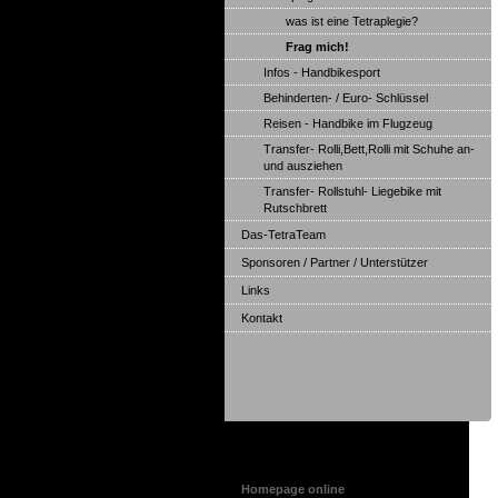
was ist eine Tetraplegie?
Frag mich!
Infos - Handbikesport
Behinderten- / Euro- Schlüssel
Reisen - Handbike im Flugzeug
Transfer- Rolli,Bett,Rolli mit Schuhe an-
und ausziehen
Transfer- Rollstuhl- Liegebike mit
Rutschbrett
Das-TetraTeam
Sponsoren / Partner / Unterstützer
Links
Kontakt
Aktuelles
Homepage online