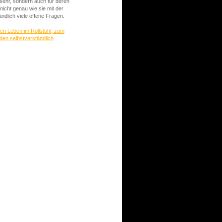
 sehr, sondern auch für deren
nicht genau wie sie mit der
ändlich viele offene Fragen.
hen Leben im Rollstuhl, zum
den selbstverständlich