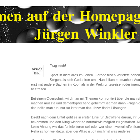
mmen auf der Hom
en Winkler
Frag mich!
Sport ist nicht alles im Leben. Gerade frisch Verletzte hab
Sorgen als sich Gedanken ums Handbiken zu machen. Auch 
erst mal andere Sachen im Kopf, als in der Welt rumzureisen oder irg
bestreiten.
Bei einem Querschnitt wird man mit Themen konfrontiert über die man 
machen musste und dementsprechend gehemmt ist man dann Fragen da
das sollte man tun, nur so lernt man dazu bzw. findet Lösungen.
Direkt nach dem Unfall geht es in erster Linie für Betroffene darum, ihr 
bekommen und den Alltag wieder so normal wie möglich zu gestallten. A
keine Ahnung wie das funktionieren soll oder wer einem weiterhelfen kann
Reha schon viel dazu, aber der Alltag ist oft nochmal was anderes.