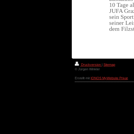
10 Tage a
JUFA Graz
sein Sport
seiner Le
dem Filzs
Druckversion
|
Sitemap
© Jürgen Winkler
Erstellt mit
IONOS MyWebsite Privat
.