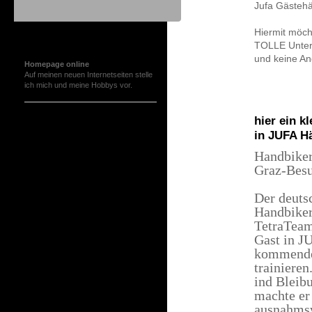
Jufa Gästeh
Hiermit möch
Aktuelles
TOLLE Unter
und keine An
Homepage online
Auf meinen neuen Internetseiten stelle
ich mich und meine Hobbys vor.
hier ein 
in JUFA H
Handbiker
Graz-Bes
Der deuts
Handbiker
TetraTeam
Gast in J
kommende
trainiere
ind Bleib
machte er 
ausnahmsw