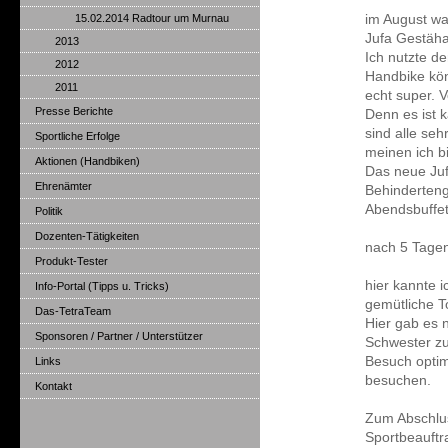
15.02.2014 Radtour um Murnau
im August wa
Jufa Gestäha
2013
Ich nutzte d
2012
Handbike kön
2011
echt super. 
Presse Berichte
Denn es ist 
sind alle sehr
Sportliche Erfolge
meinen ich bi
Aktionen (Handbiken)
Das neue Juf
Ehrenämter
Behinderteng
Abendsbuffet
Politik
Dozenten-Tätigkeiten
nach 5 Tagen
Produkt-Tester
hier kannte i
Info-Portal (Tipps u. Tricks)
gemütliche T
Das-TetraTeam
Hier gab es 
Sponsoren / Partner / Unterstützer
Schwester zu
Besuch optim
Links
besuchen.
Kontakt
Zum Abschlus
Sportbeauftr