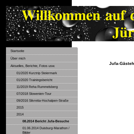
Willkommen au
Jürgen W
Startseite
Über mich
Jufa-Gästeh
Aktuelles, Berichte, Fotos usw.
01/2020 Kurztrip Steiermark
01/2020 Trainingsbericht
11/2019 Reha Rummelsberg
07/2018 Slowenien-Tour
09/2016 Silvretta-Hochalpen-Straße
2015
2014
08.2014 Bericht Jufa-Besuche
01.06.2014 Duisburg-Marathon /
Bilder