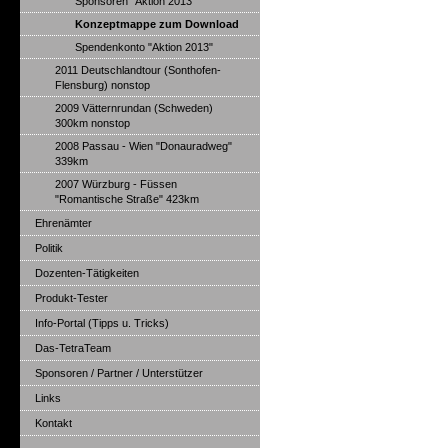
Sponsoren "Aktion 2013"
Konzeptmappe zum Download
Spendenkonto "Aktion 2013"
2011 Deutschlandtour (Sonthofen-
Flensburg) nonstop
2009 Vätternrundan (Schweden)
300km nonstop
2008 Passau - Wien "Donauradweg"
339km
2007 Würzburg - Füssen
"Romantische Straße" 423km
Ehrenämter
Politik
Dozenten-Tätigkeiten
Produkt-Tester
Info-Portal (Tipps u. Tricks)
Das-TetraTeam
Sponsoren / Partner / Unterstützer
Links
Kontakt