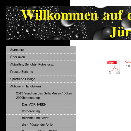
Willkommen au
Jürgen W
Startseite
Über mich
Konz
Aktuelles, Berichte, Fotos usw.
PDF
Presse Berichte
Sportliche Erfolge
Aktionen (Handbiken)
2013 "rund um das Sella Massiv" 60km
2000hm nonstop
Das VORHABEN
Vorbereitung
Berichte und Bilder
die 4 Pässe, der Aktion