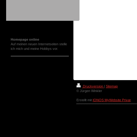
Aktuelles
Homepage online
Auf meinen neuen Internetseiten stelle
ich mich und meine Hobbys vor.
Druckversion
|
Sitemap
© Jürgen Winkler
Erstellt mit
IONOS MyWebsite Privat
.